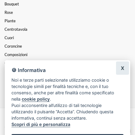
Bouquet
Rose
Piante
Centrotavola
Cuori
Coroncine
Composizioni
Cesti
X
🍪 Informativa
Mazzi
Noi e terze parti selezionate utilizziamo cookie o
Funebre
tecnologie simili per finalità tecniche e, con il tuo
Natale
consenso, anche per altre finalità come specificato
nella
cookie policy
.
Puoi acconsentire all’utilizzo di tali tecnologie
utilizzando il pulsante “Accetta”. Chiudendo questa
informativa, continui senza accettare.
Made with
by
Infoser.it
-
Realizzazione Siti ecommerce per Fioristi
- ©
Scopri di più e personalizza
2026
Privacy Policy
Cookie Policy
Termini e Condizioni