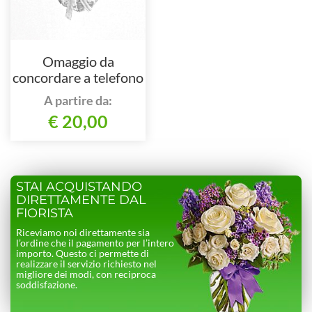
Omaggio da
concordare a telefono
al nostro numero
A partire da:
€ 20,00
STAI ACQUISTANDO
DIRETTAMENTE DAL
FIORISTA
Riceviamo noi direttamente sia
l’ordine che il pagamento per l’intero
importo. Questo ci permette di
realizzare il servizio richiesto nel
migliore dei modi, con reciproca
soddisfazione.